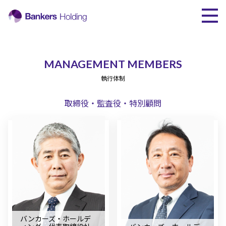
ミッション
MANAGEMENT MEMBERS
グループ
執行体制
サービス
取締役・監査役・特別顧問
執行体制
主要株主
沿革
ニュース
採用情報
バンカーズ・ホールデ