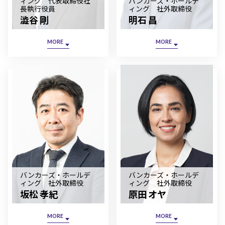
ィング 代表取締役社
バンカーズ・ホールデ
長執行役員
ィング 社外取締役
企業情報
澁谷 剛
明石 昌
MORE
MORE
バンカーズ・ホールデ
バンカーズ・ホールデ
ィング 社外取締役
ィング 社外取締役
坂松 孝紀
原田 オヤ
MORE
MORE