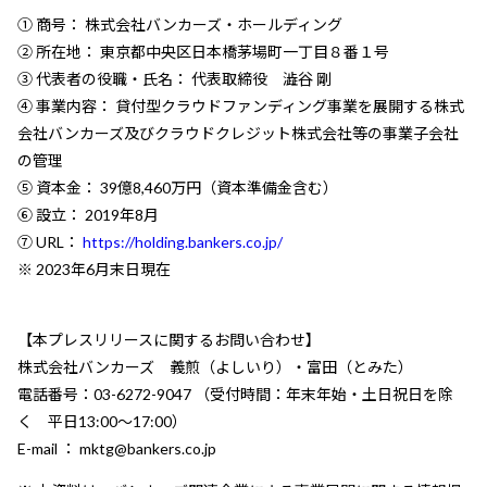
① 商号： 株式会社バンカーズ・ホールディング
② 所在地： 東京都中央区日本橋茅場町一丁目８番１号
③ 代表者の役職・氏名： 代表取締役 澁谷 剛
④ 事業内容： 貸付型クラウドファンディング事業を展開する株式
会社バンカーズ及びクラウドクレジット株式会社等の事業子会社
の管理
⑤ 資本金： 39億8,460万円（資本準備金含む）
⑥ 設立： 2019年8月
⑦ URL：
https://holding.bankers.co.jp/
※ 2023年6月末日現在
【本プレスリリースに関するお問い合わせ】
株式会社バンカーズ 義煎（よしいり）・富田（とみた）
電話番号：03-6272-9047 （受付時間：年末年始・土日祝日を除
く 平日13:00～17:00）
E-mail ： mktg@bankers.co.jp