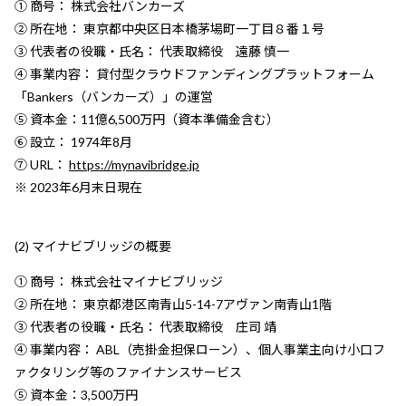
① 商号： 株式会社バンカーズ
② 所在地： 東京都中央区日本橋茅場町一丁目８番１号
③ 代表者の役職・氏名： 代表取締役 遠藤 慎一
④ 事業内容： 貸付型クラウドファンディングプラットフォーム
「Bankers（バンカーズ）」の運営
⑤ 資本金：11億6,500万円（資本準備金含む）
⑥ 設立： 1974年8月
⑦ URL：
https://mynavibridge.jp
※ 2023年6月末日現在
(2) マイナビブリッジの概要
① 商号： 株式会社マイナビブリッジ
② 所在地： 東京都港区南青山5-14-7アヴァン南青山1階
③ 代表者の役職・氏名： 代表取締役 庄司 靖
④ 事業内容： ABL（売掛金担保ローン）、個人事業主向け小口フ
ァクタリング等のファイナンスサービス
⑤ 資本金：3,500万円